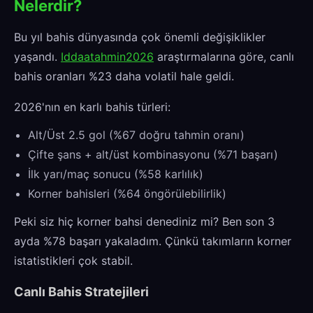
Nelerdir?
Bu yıl bahis dünyasında çok önemli değişiklikler
yaşandı.
Iddaatahmin2026
araştırmalarına göre, canlı
bahis oranları %23 daha volatil hale geldi.
2026'nın en karlı bahis türleri:
Alt/Üst 2.5 gol (%67 doğru tahmin oranı)
Çifte şans + alt/üst kombinasyonu (%71 başarı)
İlk yarı/maç sonucu (%58 karlılık)
Korner bahisleri (%64 öngörülebilirlik)
Peki siz hiç korner bahsi denediniz mi? Ben son 3
ayda %78 başarı yakaladım. Çünkü takımların korner
istatistikleri çok stabil.
Canlı Bahis Stratejileri