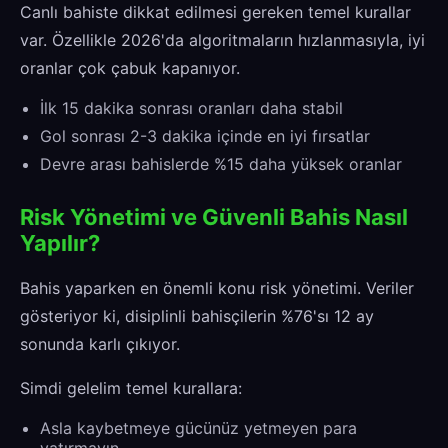
Canlı bahiste dikkat edilmesi gereken temel kurallar
var. Özellikle 2026'da algoritmaların hızlanmasıyla, iyi
oranlar çok çabuk kapanıyor.
İlk 15 dakika sonrası oranları daha stabil
Gol sonrası 2-3 dakika içinde en iyi fırsatlar
Devre arası bahislerde %15 daha yüksek oranlar
Risk Yönetimi ve Güvenli Bahis Nasıl
Yapılır?
Bahis yaparken en önemli konu risk yönetimi. Veriler
gösteriyor ki, disiplinli bahisçilerin %76'sı 12 ay
sonunda karlı çıkıyor.
Simdi gelelim temel kurallara:
Asla kaybetmeye gücünüz yetmeyen para