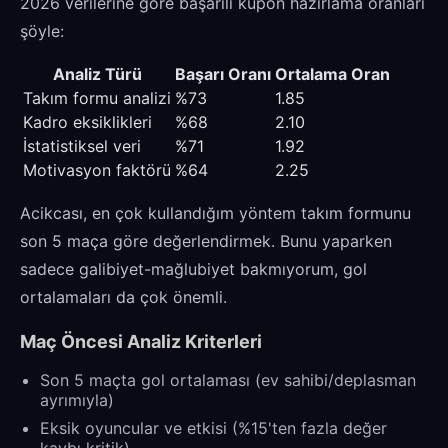
2026 verilerine göre başarılı kupon hazırlama oranları
şöyle:
Analiz Türü
Başarı Oranı
Ortalama Oran
Takım formu analizi
%73
1.85
Kadro eksiklikleri
%68
2.10
İstatistiksel veri
%71
1.92
Motivasyon faktörü
%64
2.25
Acikcası, en çok kullandığım yöntem takım formunu
son 5 maça göre değerlendirmek. Bunu yaparken
sadece galibiyet-mağlubiyet bakmıyorum, gol
ortalamaları da çok önemli.
Maç Öncesi Analiz Kriterleri
Son 5 maçta gol ortalaması (ev sahibi/deplasman
ayrımıyla)
Eksik oyuncular ve etkisi (%15'ten fazla değer