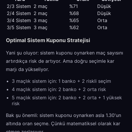
2/3 Sistem
2 maç
%71
Düşük
2/4 Sistem
2 maç
%68
Düşük
3/4 Sistem
3 maç
%65
Orta
3/5 Sistem
3 maç
%62
Orta
Optimal Sistem Kuponu Stratejisi
Yani şu oluyor: sistem kuponu oynarken maç sayısını
artırdıkça risk de artıyor. Ama doğru seçimle kar
marjı da yükseliyor.
3 maçlık sistem için: 1 banko + 2 riskli seçim
4 maçlık sistem için: 2 banko + 2 orta risk
5 maçlık sistem için: 2 banko + 2 orta + 1 yüksek
risk
Bak şu önemli: sistem kuponu oynarken asla 1.30'un
altında oran seçme. Çünkü matematiksel olarak kar
etmen zorlaşıyor.