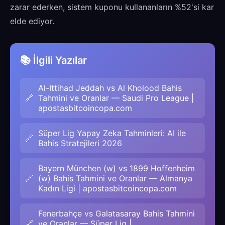
zarar ederken, sistem kuponu kullananların %52'si kar
elde ediyor.
📚 İlgili Yazılar
Al-Ittihad Jeddah vs Al Kholood Bahis
🔗
Tahmini ve Oranlar — Saudi Pro League |
apostasbitcoincopa.com
Süper Lig Yapay Zeka Tahminleri: AI ile
🔗
Bahis Stratejileri 2026
Bayern München (w) vs 1899 Hoffenheim
🔗
(w) Bahis Tahmini ve Oranlar — Almanya
Kadın Ligi | apostasbitcoincopa.com
Fenerbahçe vs Galatasaray Bahis Tahmini
🔗
ve Oranlar — Süper Lig |