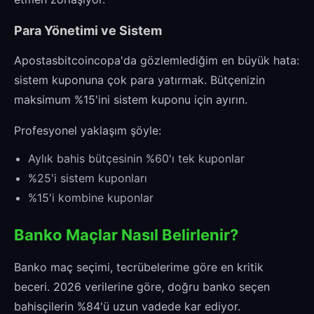
Para Yönetimi ve Sistem
Apostasbitcoincopa'da gözlemlediğim en büyük hata:
sistem kuponuna çok para yatırmak. Bütçenizin
maksimum %15'ini sistem kuponu için ayırın.
Profesyonel yaklaşım şöyle:
Aylık bahis bütçesinin %60'ı tek kuponlar
%25'i sistem kuponları
%15'i kombine kuponlar
Banko Maçlar Nasıl Belirlenir?
Banko maç seçimi, tecrübelerime göre en kritik
beceri. 2026 verilerine göre, doğru banko seçen
bahisçilerin %84'ü uzun vadede kar ediyor.