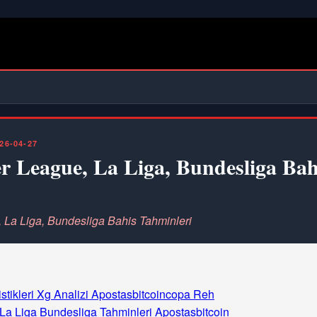
26-04-27
r League, La Liga, Bundesliga Bah
 La Liga, Bundesliga Bahis Tahminleri
tistikleri Xg Analizi Apostasbitcoincopa Reh
La Liga Bundesliga Tahminleri Apostasbitcoin