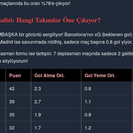
 maçlarında bu oran %78'e çıkıyor!
alizi: Hangi Takımlar Öne Çıkıyor?
AŞKA bir görüntü sergiliyor! Barcelona'nın xG (beklenen gol) d
Madrid ise savunmada müthiş, sadece maç başına 0.8 gol yiyor.
lasman formu ise tartışılır. 7 deplasman maçında sadece 2 galibiy
e söylüyorum!
Puan
Gol Atma Ort.
Gol Yeme Ort.
42
2.3
0.8
39
2.7
1.1
35
1.9
0.9
32
1.7
1.2