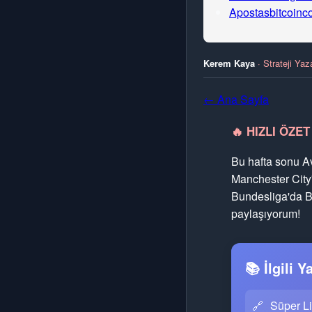
Apostasbitcoinc
Kerem Kaya
· Strateji Yaz
← Ana Sayfa
🔥 HIZLI ÖZET
Bu hafta sonu A
Manchester City
Bundesliga'da Ba
paylaşıyorum!
📚 İlgili Y
🔗
Süper Li