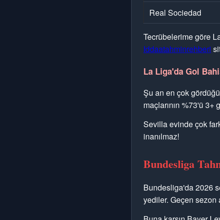
Real Sociedad
Tecrübelerime göre La
Iddaatahminrehberi
si
La Liga'da Gol Bahis
Şu an en çok gördüğüm
maçlarının %73'ü 3+ go
Sevilla evinde çok far
inanılmaz!
Bundesliga Tahm
Bundesliga'da 2026 s
yediler. Geçen sezon
Buna karşın Bayer Lev