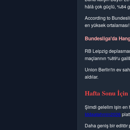
hâlâ çok güçlü, %84 ga
According to Bundeslig
en yüksek ortalaması!
Bundesliga'da Hang
RB Leipzig deplasmanda
maçlarının %89'u galibi
Union Berlin'in ev sa
aldılar.
Hafta Sonu İçin
Şimdi gelelim işin en
Iddaatahmin2026
plat
Daha geniş bir editör 