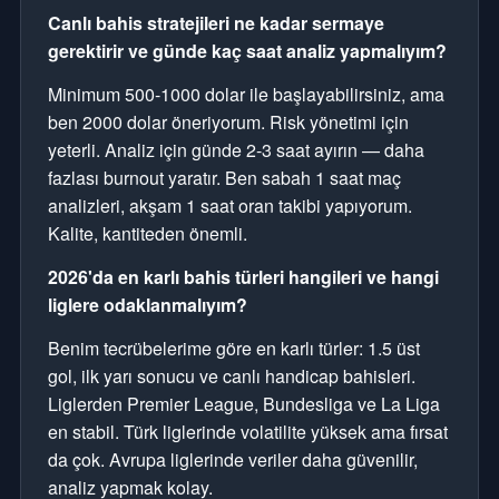
Canlı bahis stratejileri ne kadar sermaye
gerektirir ve günde kaç saat analiz yapmalıyım?
Minimum 500-1000 dolar ile başlayabilirsiniz, ama
ben 2000 dolar öneriyorum. Risk yönetimi için
yeterli. Analiz için günde 2-3 saat ayırın — daha
fazlası burnout yaratır. Ben sabah 1 saat maç
analizleri, akşam 1 saat oran takibi yapıyorum.
Kalite, kantiteden önemli.
2026'da en karlı bahis türleri hangileri ve hangi
liglere odaklanmalıyım?
Benim tecrübelerime göre en karlı türler: 1.5 üst
gol, ilk yarı sonucu ve canlı handicap bahisleri.
Liglerden Premier League, Bundesliga ve La Liga
en stabil. Türk liglerinde volatilite yüksek ama fırsat
da çok. Avrupa liglerinde veriler daha güvenilir,
analiz yapmak kolay.