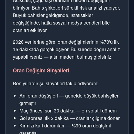
Acikcası, çoğu kişi oranların neden değiştiğini
bilmiyor. Bahis şirketleri sürekli risk analizi yapıyor.
Büyük bahisler geldiğinde, istatistikler
değiştiğinde, hatta sosyal medya trendleri bile
oranları etkiliyor.
2026 verilerine göre, oran değişimlerinin %73'ü ilk
15 dakikada gerçekleşiyor. Bu sürede doğru analiz
yapabilirseniz — altın madeni bulmuş gibisiniz.
Oran Değişim Sinyalleri
Ben yıllardır şu sinyalleri takip ediyorum:
Ani oran düşüşleri — genelde büyük bahisçiler
girmiştir
Maç öncesi son 30 dakika — en volatil dönem
Gol sonrası ilk 2 dakika — oranlar çılgına döner
Kırmızı kart durumları — %90 oran değişimi
garantisi