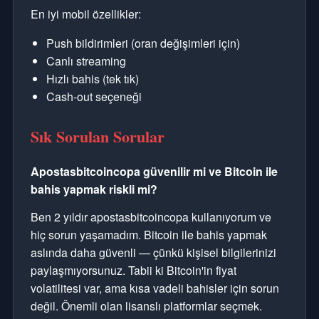
En iyi mobil özellikler:
Push bildirimleri (oran değişimleri için)
Canlı streaming
Hızlı bahis (tek tık)
Cash-out seçeneği
Sık Sorulan Sorular
Apostasbitcoincopa güvenilir mi ve Bitcoin ile
bahis yapmak riskli mi?
Ben 2 yıldır apostasbitcoincopa kullanıyorum ve
hiç sorun yaşamadım. Bitcoin ile bahis yapmak
aslında daha güvenli — çünkü kişisel bilgilerinizi
paylaşmıyorsunuz. Tabii ki Bitcoin'in fiyat
volatilitesi var, ama kısa vadeli bahisler için sorun
değil. Önemli olan lisanslı platformlar seçmek.