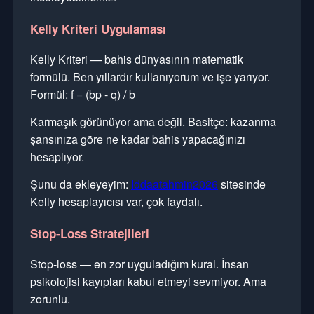
Kelly Kriteri Uygulaması
Kelly Kriteri — bahis dünyasının matematik
formülü. Ben yıllardır kullanıyorum ve işe yarıyor.
Formül: f = (bp - q) / b
Karmaşık görünüyor ama değil. Basitçe: kazanma
şansınıza göre ne kadar bahis yapacağınızı
hesaplıyor.
Şunu da ekleyeyim:
Iddaatahmin2026
sitesinde
Kelly hesaplayıcısı var, çok faydalı.
Stop-Loss Stratejileri
Stop-loss — en zor uyguladığım kural. İnsan
psikolojisi kayıpları kabul etmeyi sevmiyor. Ama
zorunlu.