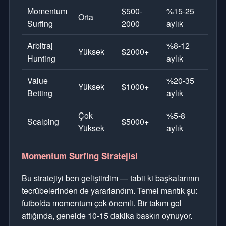
Momentum
$500-
%15-25
Orta
Surfing
2000
aylık
Arbitraj
%8-12
Yüksek
$2000+
Hunting
aylık
Value
%20-35
Yüksek
$1000+
Betting
aylık
Çok
%5-8
Scalping
$5000+
Yüksek
aylık
Momentum Surfing Stratejisi
Bu stratejiyi ben geliştirdim — tabii ki başkalarının
tecrübelerinden de yararlandım. Temel mantık şu:
futbolda momentum çok önemli. Bir takım gol
attığında, genelde 10-15 dakika baskın oynuyor.