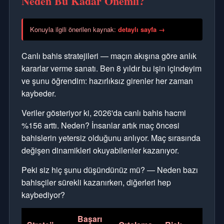
Neden Bu Kadar Önemli?
Konuyla ilgili önerilen kaynak:
detaylı sayfa →
Canlı bahis stratejileri — maçın akışına göre anlık
kararlar verme sanatı. Ben 8 yıldır bu işin içindeyim
ve şunu öğrendim: hazırlıksız girenler her zaman
kaybeder.
Veriler gösteriyor ki, 2026'da canlı bahis hacmi
%156 arttı. Neden? İnsanlar artık maç öncesi
bahislerin yetersiz olduğunu anlıyor. Maç sırasında
değişen dinamikleri okuyabilenler kazanıyor.
Peki siz hiç şunu düşündünüz mü? — Neden bazı
bahisçiler sürekli kazanırken, diğerleri hep
kaybediyor?
Başarı