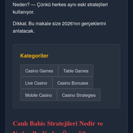
Neden? — Çünkü herkes aynı eski stratejileri
kullanıyor.
Dikkat. Bu makale size 2026'nın gerçeklerini
anlatacak.
Kategoriler
Casino Games
Table Games
Live Casino
Casino Bonuses
Mobile Casino
Casino Strategies
Canlı Bahis Stratejileri Nedir ve