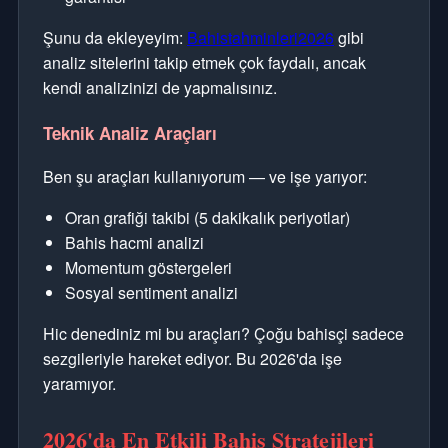
Şunu da ekleyeyim:
Bahistahminleri2026
gibi
analiz sitelerini takip etmek çok faydalı, ancak
kendi analizinizi de yapmalısınız.
Teknik Analiz Araçları
Ben şu araçları kullanıyorum — ve işe yarıyor:
Oran grafiği takibi (5 dakikalık periyotlar)
Bahis hacmi analizi
Momentum göstergeleri
Sosyal sentiment analizi
Hic denediniz mi bu araçları? Çoğu bahisçi sadece
sezgileriyle hareket ediyor. Bu 2026'da işe
yaramıyor.
2026'da En Etkili Bahis Stratejileri