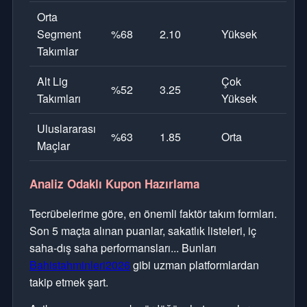
Orta
Segment
%68
2.10
Yüksek
Takımlar
Alt Lig
Çok
%52
3.25
Takımları
Yüksek
Uluslararası
%63
1.85
Orta
Maçlar
Analiz Odaklı Kupon Hazırlama
Tecrübelerime göre, en önemli faktör takım formları.
Son 5 maçta alınan puanlar, sakatlık listeleri, iç
saha-dış saha performansları... Bunları
Bahistahminleri2026
gibi uzman platformlardan
takip etmek şart.