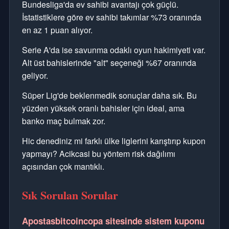
Bundesliga'da ev sahibi avantajı çok güçlü.
İstatistiklere göre ev sahibi takımlar %73 oranında
en az 1 puan alıyor.
Serie A'da ise savunma odaklı oyun hakimiyeti var.
Alt üst bahislerinde "alt" seçeneği %67 oranında
geliyor.
Süper Lig'de beklenmedik sonuçlar daha sık. Bu
yüzden yüksek oranlı bahisler için ideal, ama
banko maç bulmak zor.
Hic denediniz mi farklı ülke liglerini karıştırıp kupon
yapmayı? Acikcasi bu yöntem risk dağılımı
açısından çok mantıklı.
Sık Sorulan Sorular
Apostasbitcoincopa sitesinde sistem kuponu