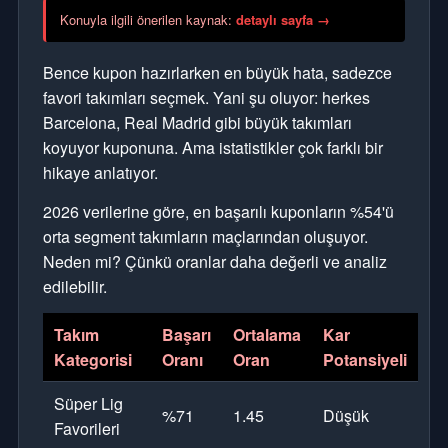
Konuyla ilgili önerilen kaynak:
detaylı sayfa →
Bence kupon hazırlarken en büyük hata, sadezce
favori takımları seçmek. Yani şu oluyor: herkes
Barcelona, Real Madrid gibi büyük takımları
koyuyor kuponuna. Ama istatistikler çok farklı bir
hikaye anlatıyor.
2026 verilerine göre, en başarılı kuponların %54'ü
orta segment takımların maçlarından oluşuyor.
Neden mi? Çünkü oranlar daha değerli ve analiz
edilebilir.
Takım
Başarı
Ortalama
Kar
Kategorisi
Oranı
Oran
Potansiyeli
Süper Lig
%71
1.45
Düşük
Favorileri