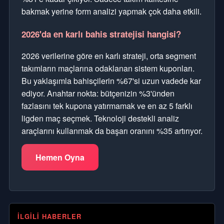
bakmak yerine form analizi yapmak çok daha etkili.
2026'da en karlı bahis stratejisi hangisi?
2026 verilerine göre en karlı strateji, orta segment
takımların maçlarına odaklanan sistem kuponları.
Bu yaklaşımla bahisçilerin %67'si uzun vadede kar
ediyor. Anahtar nokta: bütçenizin %3'ünden
fazlasını tek kupona yatırmamak ve en az 5 farklı
ligden maç seçmek. Teknoloji destekli analiz
araçlarını kullanmak da başarı oranını %35 artırıyor.
Hemen Oyna
İLGILI HABERLER