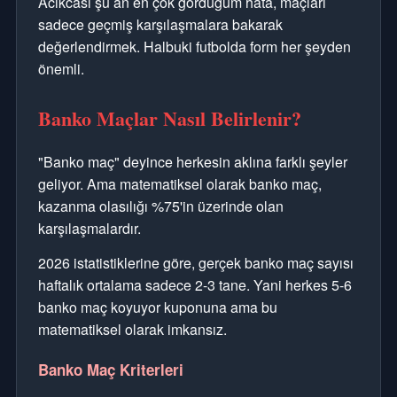
Acikcası şu an en çok gördüğüm hata, maçları
sadece geçmiş karşılaşmalara bakarak
değerlendirmek. Halbuki futbolda form her şeyden
önemli.
Banko Maçlar Nasıl Belirlenir?
"Banko maç" deyince herkesin aklına farklı şeyler
geliyor. Ama matematiksel olarak banko maç,
kazanma olasılığı %75'in üzerinde olan
karşılaşmalardır.
2026 istatistiklerine göre, gerçek banko maç sayısı
haftalık ortalama sadece 2-3 tane. Yani herkes 5-6
banko maç koyuyor kuponuna ama bu
matematiksel olarak imkansız.
Banko Maç Kriterleri