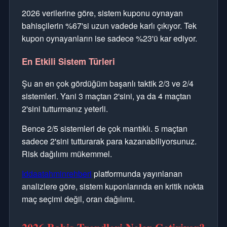
2026 verilerine göre, sistem kuponu oynayan
bahisçilerin %67'si uzun vadede karlı çıkıyor. Tek
kupon oynayanların ise sadece %23'ü kar ediyor.
En Etkili Sistem Türleri
Şu an en çok gördüğüm başarılı taktik 2/3 ve 2/4
sistemleri. Yani 3 maçtan 2'sini, ya da 4 maçtan
2'sini tutturmanız yeterli.
Bence 2/5 sistemleri de çok mantıklı. 5 maçtan
sadece 2'sini tutturarak para kazanabiliyorsunuz.
Risk dağılımı mükemmel.
Iddaatahminrehberi
platformunda yayınlanan
analizlere göre, sistem kuponlarında en kritik nokta
maç seçimi değil, oran dağılımı.