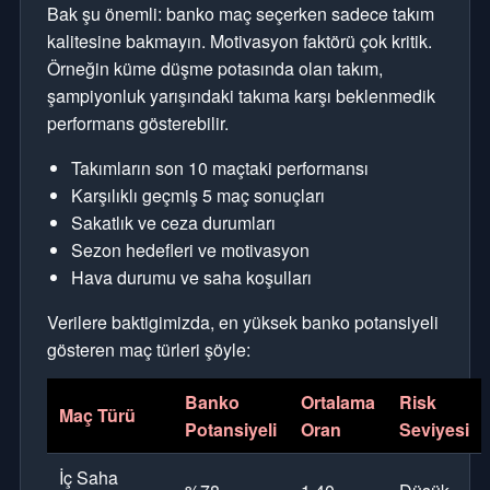
Bak şu önemli: banko maç seçerken sadece takım
kalitesine bakmayın. Motivasyon faktörü çok kritik.
Örneğin küme düşme potasında olan takım,
şampiyonluk yarışındaki takıma karşı beklenmedik
performans gösterebilir.
Takımların son 10 maçtaki performansı
Karşılıklı geçmiş 5 maç sonuçları
Sakatlık ve ceza durumları
Sezon hedefleri ve motivasyon
Hava durumu ve saha koşulları
Verilere baktigimizda, en yüksek banko potansiyeli
gösteren maç türleri şöyle:
Banko
Ortalama
Risk
Maç Türü
Potansiyeli
Oran
Seviyesi
İç Saha