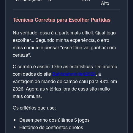
Alto
Técnicas Corretas para Escolher Partidas
Na verdade, essa é a parte mais difícil. Qual jogo
escolher... Segundo minha experiência, o erro
mais comum é pensar "esse time vai ganhar com
certeza".
O correto é assim: Olhe as estatísticas. De acordo
com dados do site
Bahistahminleri2026
, a
vantagem do mando de campo caiu para 43% em
2026. Agora as vitórias fora de casa são muito
mais comuns.
Os critérios que uso:
Desempenho dos últimos 5 jogos
Histórico de confrontos diretos