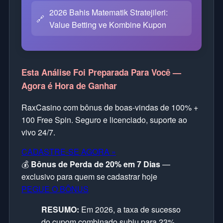
2026 Bahis Matematik Stratejileri:
🔗
Value Betting ve Kombine Kupon
Esta Análise Foi Preparada Para Você —
Agora é Hora de Ganhar
RaxCasino com bônus de boas-vindas de 100% +
100 Free Spin. Seguro e licenciado, suporte ao
vivo 24/7.
CADASTRE-SE AGORA »
💰
Bônus de Perda de 20% em 7 Dias
—
exclusivo para quem se cadastrar hoje
PEGUE O BÔNUS
RESUMO:
Em 2026, a taxa de sucesso
do cupom combinado subiu para 23%.