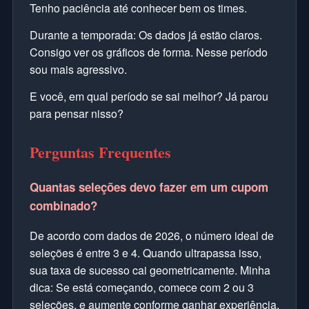
Tenho paciência até conhecer bem os times.
Durante a temporada: Os dados já estão claros.
Consigo ver os gráficos de forma. Nesse período
sou mais agressivo.
E você, em qual período se sai melhor? Já parou
para pensar nisso?
Perguntas Frequentes
Quantas seleções devo fazer em um cupom
combinado?
De acordo com dados de 2026, o número ideal de
seleções é entre 3 e 4. Quando ultrapassa isso,
sua taxa de sucesso cai geometricamente. Minha
dica: Se está começando, comece com 2 ou 3
seleções, e aumente conforme ganhar experiência.