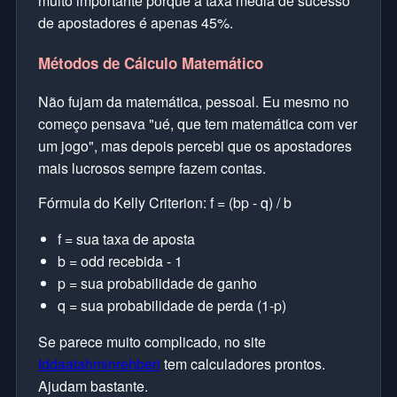
muito importante porque a taxa média de sucesso
de apostadores é apenas 45%.
Métodos de Cálculo Matemático
Não fujam da matemática, pessoal. Eu mesmo no
começo pensava "ué, que tem matemática com ver
um jogo", mas depois percebi que os apostadores
mais lucrosos sempre fazem contas.
Fórmula do Kelly Criterion: f = (bp - q) / b
f = sua taxa de aposta
b = odd recebida - 1
p = sua probabilidade de ganho
q = sua probabilidade de perda (1-p)
Se parece muito complicado, no site
Iddaatahminrehberi
tem calculadores prontos.
Ajudam bastante.