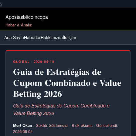
>
Apostasbitcoincopa
Haber & Analiz
Ana Sayfa
Haberler
Hakkımızda
İletişim
GLOBAL · 2026-04-18
Guia de Estratégias de
Cupom Combinado e Value
Betting 2026
Guia de Estratégias de Cupom Combinado e
Value Betting 2026
Mert Okan
· Sektör Gözlemcisi · 6 dk okuma · Güncellendi:
2026-05-04