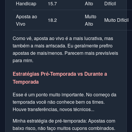
Handicap
15.7
Alto
Difícil
Aposta ao
Muito
18.2
Muito Difícil
Vivo
Alto
Como vê, aposta ao vivo é a mais lucrativa, mas
também a mais arriscada. Eu geralmente prefiro
apostas de mais/menos. Parecem mais previsíveis
para mim.
Estratégias Pré-Temporada vs Durante a
Temporada
Esse é um ponto muito importante. No começo da
temporada você não conhece bem os times.
Houve transferências, novos técnicos...
Minha estratégia de pré-temporada: Apostas com
baixo risco, não faço muitos cupons combinados.