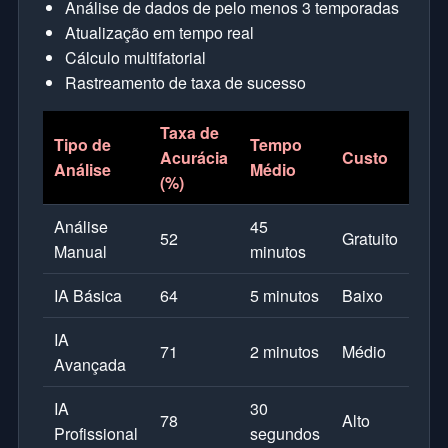
Análise de dados de pelo menos 3 temporadas
Atualização em tempo real
Cálculo multifatorial
Rastreamento de taxa de sucesso
Taxa de
Tipo de
Tempo
Acurácia
Custo
Análise
Médio
(%)
Análise
45
52
Gratuito
Manual
minutos
IA Básica
64
5 minutos
Baixo
IA
71
2 minutos
Médio
Avançada
IA
30
78
Alto
Profissional
segundos