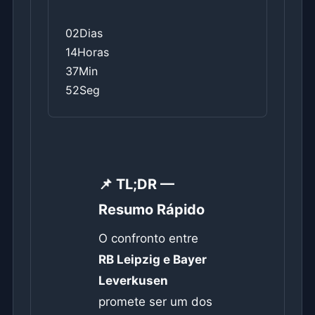
02
Dias
14
Horas
37
Min
52
Seg
📌 TL;DR —
Resumo Rápido
O confronto entre
RB Leipzig e Bayer
Leverkusen
promete ser um dos