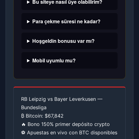
Bu siteye nasıl üye olabilirim?
Para çekme süresi ne kadar?
Hoşgeldin bonusu var mı?
Mobil uyumlu mu?
RB Leipzig vs Bayer Leverkusen —
Bundesliga
₿ Bitcoin:
$67,842
🔥 Bono 150% primer depósito crypto
⚽ Apuestas en vivo con BTC disponibles