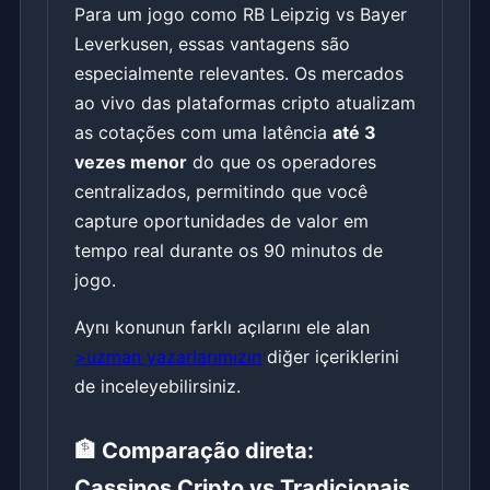
Para um jogo como RB Leipzig vs Bayer
Leverkusen, essas vantagens são
especialmente relevantes. Os mercados
ao vivo das plataformas cripto atualizam
as cotações com uma latência
até 3
vezes menor
do que os operadores
centralizados, permitindo que você
capture oportunidades de valor em
tempo real durante os 90 minutos de
jogo.
Aynı konunun farklı açılarını ele alan
>uzman yazarlarımızın
diğer içeriklerini
de inceleyebilirsiniz.
🏦 Comparação direta:
Cassinos Cripto vs Tradicionais