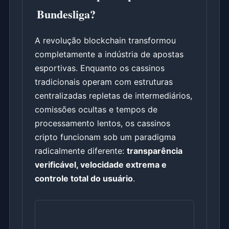
Bundesliga?
A revolução blockchain transformou
completamente a indústria de apostas
esportivas. Enquanto os cassinos
tradicionais operam com estruturas
centralizadas repletas de intermediários,
comissões ocultas e tempos de
processamento lentos, os cassinos
cripto funcionam sob um paradigma
radicalmente diferente:
transparência
verificável, velocidade extrema e
controle total do usuário
.