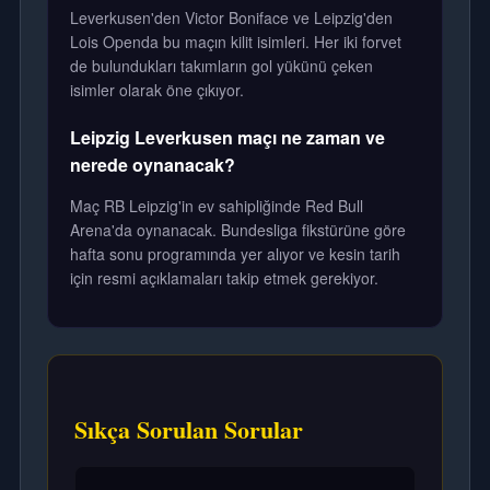
Leverkusen'den Victor Boniface ve Leipzig'den
Lois Openda bu maçın kilit isimleri. Her iki forvet
de bulundukları takımların gol yükünü çeken
isimler olarak öne çıkıyor.
Leipzig Leverkusen maçı ne zaman ve
nerede oynanacak?
Maç RB Leipzig'in ev sahipliğinde Red Bull
Arena'da oynanacak. Bundesliga fikstürüne göre
hafta sonu programında yer alıyor ve kesin tarih
için resmi açıklamaları takip etmek gerekiyor.
Sıkça Sorulan Sorular