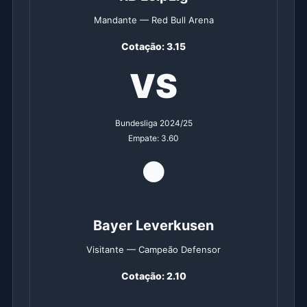
Mandante — Red Bull Arena
Cotação: 3.15
VS
Bundesliga 2024/25
Empate: 3.60
⚫
Bayer Leverkusen
Visitante — Campeão Defensor
Cotação: 2.10