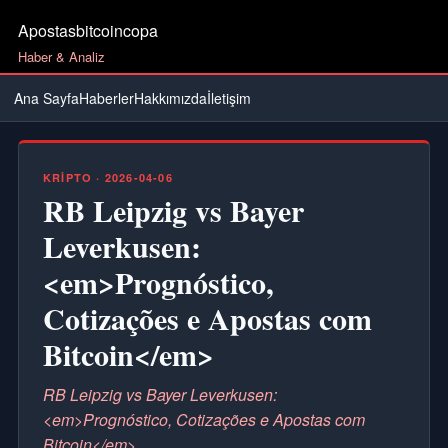
Apostasbitcoincopa
Haber & Analiz
Ana Sayfa
Haberler
Hakkımızda
İletişim
KRIPTO · 2026-04-06
RB Leipzig vs Bayer
Leverkusen:
<em>Prognóstico,
Cotizações e Apostas com
Bitcoin</em>
RB Leipzig vs Bayer Leverkusen:
<em>Prognóstico, Cotizações e Apostas com
Bitcoin</em>