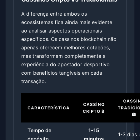
A diferença entre ambos os
ecossistemas fica ainda mais evidente
ao analisar aspectos operacionais
específicos. Os cassinos blockchain não
apenas oferecem melhores cotações,
mas transformam completamente a
experiência do apostador desportivo
com benefícios tangíveis em cada
transação.
CASSI
CASSINO
CARACTERÍSTICA
TRADICI
CRIPTO ₿
🏦
Tempo de
1-15
1-3 dias 
depósito
minutos