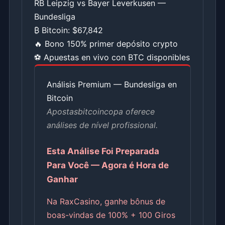
RB Leipzig vs Bayer Leverkusen —
Bundesliga
₿ Bitcoin:
$67,842
🔥 Bono 150% primer depósito crypto
⚽ Apuestas en vivo con BTC disponibles
Análisis Premium — Bundesliga en
Bitcoin
Apostasbitcoincopa oferece
análises de nível profissional.
Esta Análise Foi Preparada
Para Você — Agora é Hora de
Ganhar
Na RaxCasino, ganhe bônus de
boas-vindas de 100% + 100 Giros