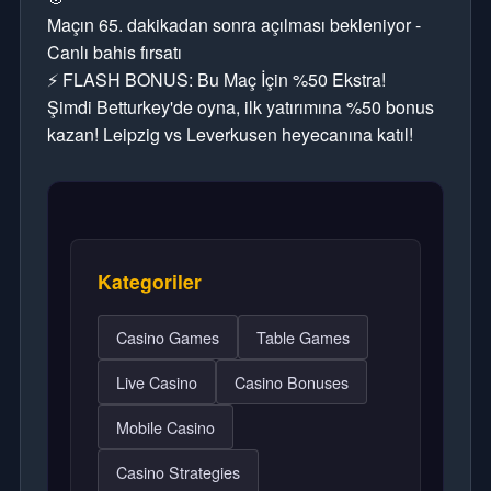
Maçın 65. dakikadan sonra açılması bekleniyor -
Canlı bahis fırsatı
⚡ FLASH BONUS: Bu Maç İçin %50 Ekstra!
Şimdi Betturkey'de oyna, ilk yatırımına %50 bonus
kazan! Leipzig vs Leverkusen heyecanına katıl!
Kategoriler
Casino Games
Table Games
Live Casino
Casino Bonuses
Mobile Casino
Casino Strategies