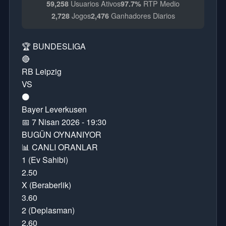
Usuarios Ativos
RTP Medio
59,258
97.7%
Jogos
Ganhadores Diarios
2,728
2,476
🏆 BUNDESLIGA
🔴
RB Leipzig
VS
⚫
Bayer Leverkusen
📅 7 Nisan 2026 - 19:30
BUGÜN OYNANIYOR
📊 CANLI ORANLAR
1 (Ev Sahibi)
2.50
X (Beraberlik)
3.60
2 (Deplasman)
2.60