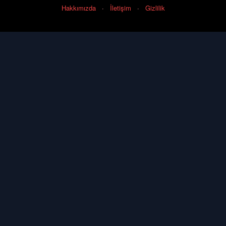
Hakkımızda
·
İletişim
·
Gizlilik