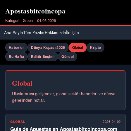
Apostasbitcoincopa
Kategori · Global · 04.05.2026
Ana Sayfa
Tüm Yazılar
Hakkımızda
İletişim
Haberler
Dünya Kupası 2026
Global
Kripto
Bu Hafta
Editör Seçimi
Güncel
Global
Uluslararası gelişmeler, global sektör haberleri ve dünya
genelinden notlar.
2026-04-09
GLOBAL
Guía de Apuestas en Apostasbitcoincopa.com